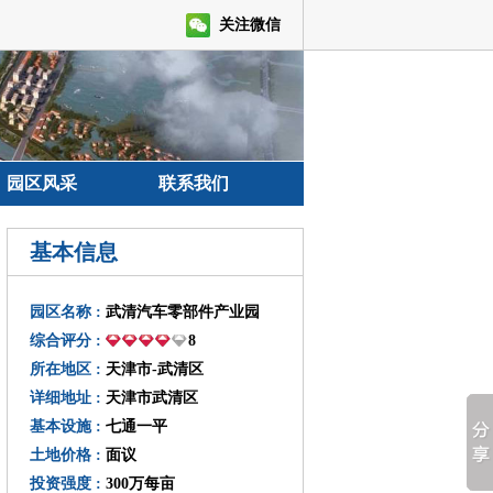
关注微信
园区风采
联系我们
基本信息
园区名称 :
武清汽车零部件产业园
综合评分 :
8
所在地区 :
天津市-武清区
详细地址 :
天津市武清区
基本设施 :
七通一平
土地价格 :
面议
投资强度 :
300万每亩